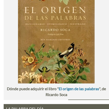
Dónde puede adquirir el libro "
El origen de las palabras
", de
Ricardo Soca
LA PALABRA DEL DÍA