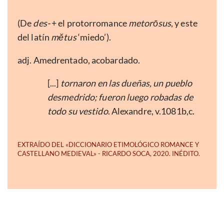
(De
des-
+ el protorromance
metorōsus
, y este
del latín
mĕtus
‘miedo’).
adj. Amedrentado, acobardado.
[...]
tornaron en las dueñas, un pueblo
desmedrido; fueron luego robadas de
todo su vestido
. Alexandre, v.1081b,c.