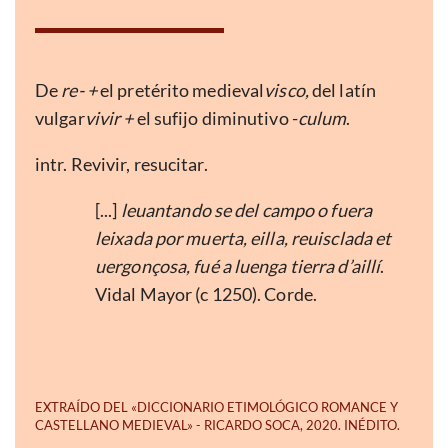
De
re- +
el pretérito medieval
visco,
del latín
vulgar
vivir +
el sufijo diminutivo -
culum
.
intr. Revivir, resucitar.
[...]
leuantando se del campo o fuera
leixada por muerta, eilla, reuisclada et
uergonçosa, fué a luenga tierra d’aillí
.
Vidal Mayor (c 1250). Corde.