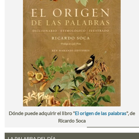
Dónde puede adquirir el libro "
El origen de las palabras
", de
Ricardo Soca
LA PALABRA DEL DÍA