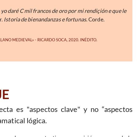
yo daré C mil francos de oro por mi rendiçión e que le
r.
Istoria de bienandanzas e fortunas
. Corde.
JE
cta es "aspectos clave" y no “aspectos
amatical lógica.