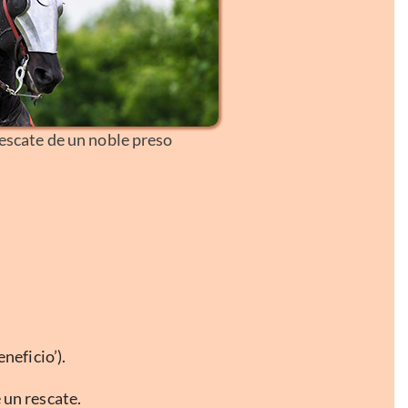
escate de un noble preso
eneficio’).
 un rescate.