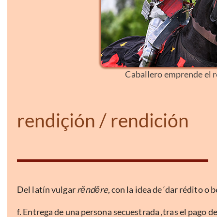
Caballero emprende el r
rendiçión / rendición
Del latín vulgar
rěnděre
, con la idea de ‘dar rédito o b
f. Entrega de una persona secuestrada ,tras el pago de