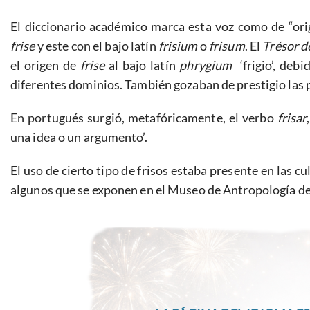
El diccionario académico marca esta voz como de “orig
frise
y este con el bajo latín
frisium
o
frisum
. El
Trésor d
el origen de
frise
al bajo latín
phrygium
‘frigio’, debi
diferentes dominios. También gozaban de prestigio las 
En portugués surgió, metafóricamente, el verbo
frisar
una idea o un argumento’.
El uso de cierto tipo de frisos estaba presente en las 
algunos que se exponen en el Museo de Antropología d