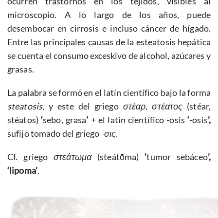
ocurren trastornos en los tejidos, visibles al
microscopio. A lo largo de los años, puede
desembocar en cirrosis e incluso cáncer de hígado.
Entre las principales causas de la esteatosis hepática
se cuenta el consumo exceskivo de alcohol, azúcares y
grasas.
La palabra se formó en el latín científico bajo la forma
steatosis
, y este del griego
στ
έαρ, στ
έατος
(stéar,
stéatos)
‘
sebo, grasa
’
+ el latín científico -osis
‘
-osis
’,
sufijo tomado del griego -
σις
.
Cf. griego
στε
άτωμα
(steátōma)
‘
tumor sebáceo
’,
‘lipoma’
.