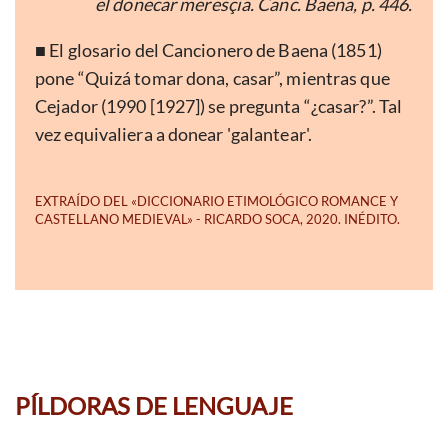
el donecar meresçia. Canc. Baena, p. 446.
■ El glosario del Cancionero de Baena (1851)
pone “Quizá tomar dona, casar”, mientras que
Cejador (1990 [1927]) se pregunta “¿casar?”. Tal
vez equivaliera a donear 'galantear'.
PÍLDORAS DE LENGUAJE