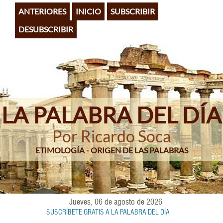
Pasar
ANTERIORES
INICIO
SUBSCRIBIR
al
contenido
DESUBSCRIBIR
principal
LA PALABRA DEL DÍA
Por Ricardo Soca
ETIMOLOGÍA - ORIGEN DE LAS PALABRAS
Jueves, 06 de agosto de 2026
SUSCRÍBETE GRATIS A LA PALABRA DEL DÍA