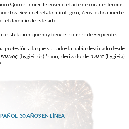
auro Quirón, quien le enseñó el arte de curar enfermos,
muertos. Según el relato mitológico, Zeus le dio muerte,
er el dominio de este arte.
en constelación, que hoy tiene el nombre de Serpiente.
na profesión a la que su padre la había destinado desde
ὑγιειν
ός
(hygieinós) ‘sano’, derivado de
ὑγιεια
(hygieia)
.
PAÑOL: 30 AÑOS EN LÍNEA