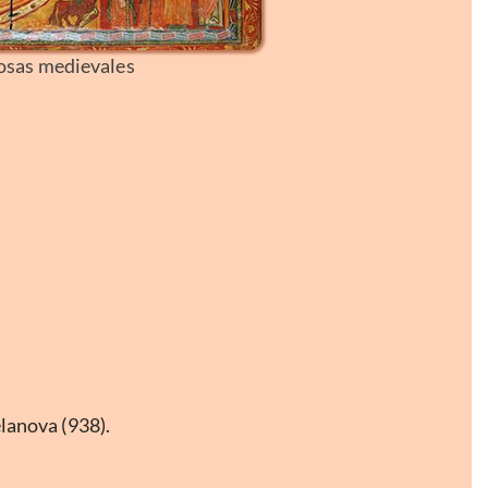
osas medievales
elanova (938).