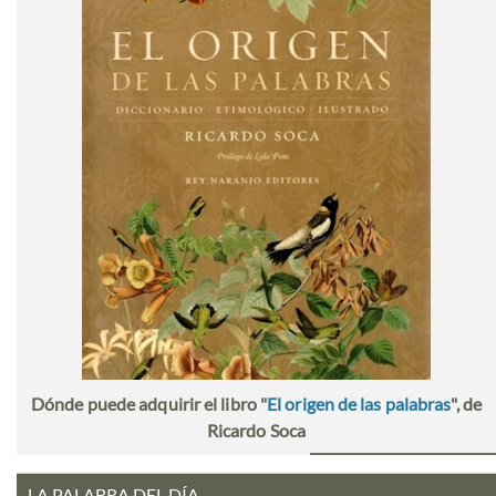
Dónde puede adquirir el libro "
El origen de las palabras
", de
Ricardo Soca
LA PALABRA DEL DÍA