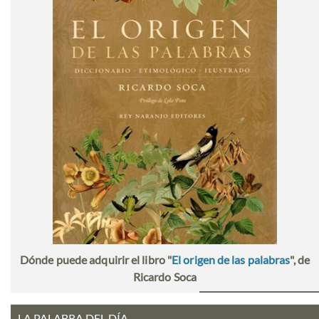
Dónde puede adquirir el libro "
El origen de las palabras
", de
Ricardo Soca
LA PALABRA DEL DÍA