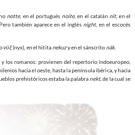
ano
notte,
en el portugués
noite,
en el catalán
nit,
en el
Pero también aparece en el inglés
night,
en el escocés
uo
νύξ
(nyx), en el hitita
nekuz
y en el sánscrito
nák.
 y los romanos: provienen del repertorio indoeuropeo,
enios hacia el oeste, hasta la península ibérica, y hacia
 pueblos prehistóricos estaba la palabra
nekt,
de la cual se