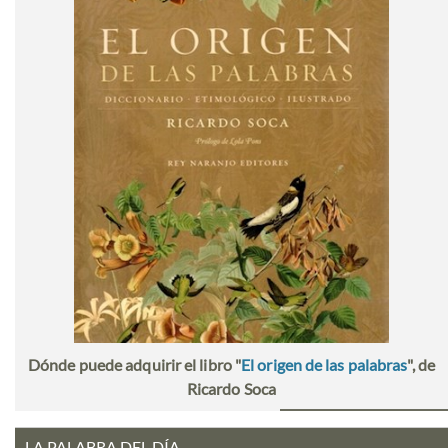
Dónde puede adquirir el libro "
El origen de las palabras
", de
Ricardo Soca
LA PALABRA DEL DÍA