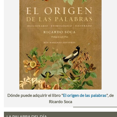
Dónde puede adquirir el libro "
El origen de las palabras
", de
Ricardo Soca
LA PALABRA DEL DÍA