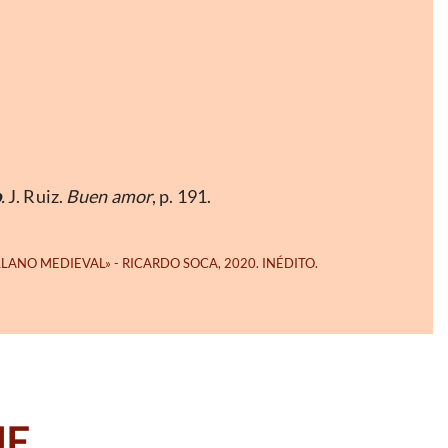
o
.
J. Ruiz.
Buen amor
, p. 191.
JE