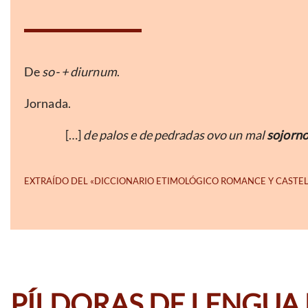
De
so- + diurnum
.
Jornada.
[…]
de palos e de pedradas ovo un mal
sojorn
PÍLDORAS DE LENGUA