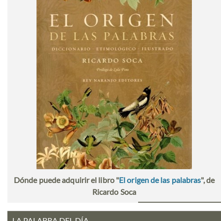
Dónde puede adquirir el libro "
El origen de las palabras
", de
Ricardo Soca
LA PALABRA DEL DÍA