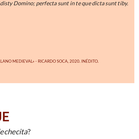
disty Domino; perfecta sunt in te que dicta sunt tiby.
JE
lechecita
?