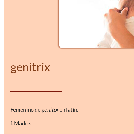
genitrix
Femenino de
genitor
en latín.
f. Madre.