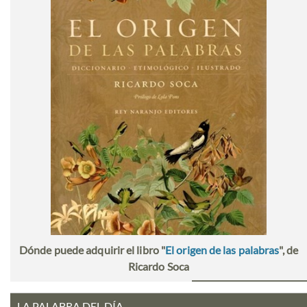
Dónde puede adquirir el libro "
El origen de las palabras
", de
Ricardo Soca
LA PALABRA DEL DÍA