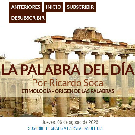
Pasar
ANTERIORES
INICIO
SUBSCRIBIR
al
contenido
DESUBSCRIBIR
principal
LA PALABRA DEL DÍA
Por Ricardo Soca
ETIMOLOGÍA - ORIGEN DE LAS PALABRAS
Jueves, 06 de agosto de 2026
SUSCRÍBETE GRATIS A LA PALABRA DEL DÍA