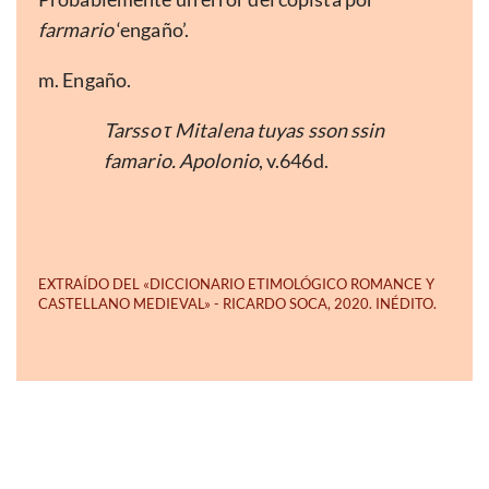
farmario
‘engaño’.
m. Engaño.
Tarsso τ Mitalena tuyas sson ssin
famario. Apolonio
, v.646d.