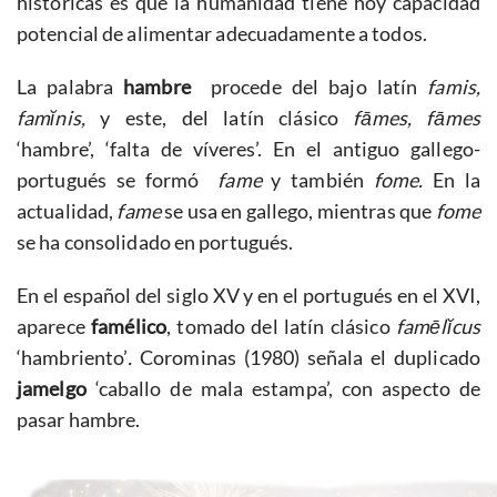
históricas es que la humanidad tiene hoy capacidad
potencial de alimentar adecuadamente a todos.
La palabra
hambre
procede del bajo latín
famis,
famĭnis,
y este, del latín clásico
fāmes, fāmes
‘hambre’, ‘falta de víveres’. En el antiguo gallego-
portugués se formó
fame
y también
fome.
En la
actualidad,
fame
se usa en gallego, mientras que
fome
se ha consolidado en portugués.
En el español del siglo XV y en el portugués en el XVI,
aparece
famélico
, tomado del latín clásico
famēlĭcus
‘hambriento’
.
Corominas (1980) señala el duplicado
jamelgo
‘caballo de mala estampa’, con aspecto de
pasar hambre.