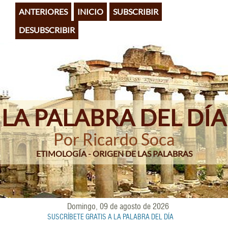
Pasar
ANTERIORES
INICIO
SUBSCRIBIR
al
contenido
DESUBSCRIBIR
principal
LA PALABRA DEL DÍA
Por Ricardo Soca
ETIMOLOGÍA - ORIGEN DE LAS PALABRAS
Domingo, 09 de agosto de 2026
SUSCRÍBETE GRATIS A LA PALABRA DEL DÍA