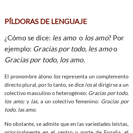
PÍLDORAS DE LENGUAJE
¿Cómo se dice:
les amo
o
los amo
? Por
ejemplo:
Gracias por todo, les amo
o
Gracias por todo, los amo
.
El pronombre átono
los
representa un complemento
directo plural, por lo tanto, se dice
los
al dirigirse a un
colectivo masculino o heterogéneo:
Gracias por todo,
los amo;
y
las,
a un colectivo femenino:
Gracias por
todo, las amo.
No obstante, se admite que en las variedades leístas,
principalmente en el centro y norte de España, el