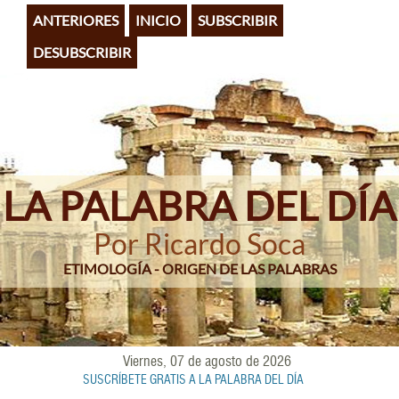
Pasar
ANTERIORES
INICIO
SUBSCRIBIR
al
contenido
DESUBSCRIBIR
principal
LA PALABRA DEL DÍA
Por Ricardo Soca
ETIMOLOGÍA - ORIGEN DE LAS PALABRAS
Viernes, 07 de agosto de 2026
SUSCRÍBETE GRATIS A LA PALABRA DEL DÍA