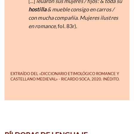
[...]
leuaron sus mujeres / fijos: & toda su
hostilla
& mueble consigo en carros /
con mucha compañia
.
Mujeres ilustres
en romance
, fol. 83r).