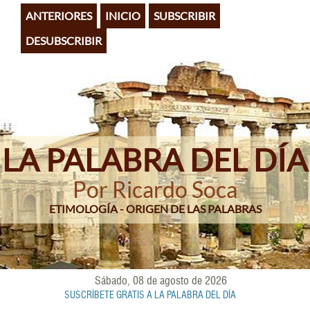
Pasar
ANTERIORES
INICIO
SUBSCRIBIR
al
contenido
DESUBSCRIBIR
principal
LA PALABRA DEL DÍA
Por Ricardo Soca
ETIMOLOGÍA - ORIGEN DE LAS PALABRAS
Sábado, 08 de agosto de 2026
SUSCRÍBETE GRATIS A LA PALABRA DEL DÍA