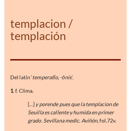
templacion /
templación
Del latín ‘
temperatĭo, -ōnis
’.
1
. f. Clima.
[…]
y porende pues que la templacion de
Seuilla es callente y humida en primer
grado. Sevillana medic. Aviñón
, fol.72v.