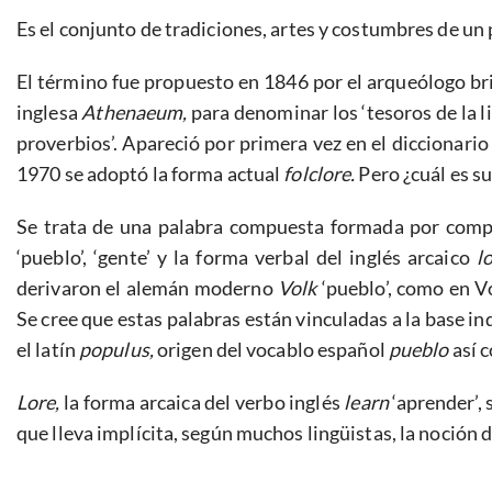
Es el conjunto de tradiciones, artes y costumbres de un
El término fue propuesto en 1846 por el arqueólogo bri
inglesa
Athenaeum,
para denominar los ‘tesoros de la l
proverbios’. Apareció por primera vez en el diccionari
1970 se adoptó la forma actual
folclore.
Pero ¿cuál es s
Se trata de una palabra compuesta formada por compo
‘pueblo’, ‘gente’ y la forma verbal del inglés arcaico
l
derivaron el alemán moderno
Volk
‘pueblo’, como en Vo
Se cree que estas palabras están vinculadas a la base 
el latín
populus,
origen del vocablo español
pueblo
así 
Lore,
la forma arcaica del verbo inglés
learn
‘aprender’,
que lleva implícita, según muchos lingüistas, la noción 