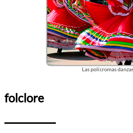
Las polícromas danzas
folclore