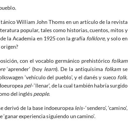
 pueblo.
tánico William John Thoms en un artículo de la revista
iteratura popular, tales como historias, cuentos, mitos y
o de la Academia en 1925 con la grafía
folklore,
y solo en
u origen?
sición, con el vocablo germánico prehistórico
folkam
ore
‘aprender’ (hoy
learn
). De la antiquísima
folkam
se
lkswagen ‘vehículo del pueblo’, y el danés y sueco
folk
.
indoeuropea
pel-
‘llenar’, de la cual también habría surgido
como del inglés
people
.
 se derivó de la base indoeuropea
leis-
‘sendero’, ‘camino’,
de ‘ganar experiencia siguiendo un camino’.