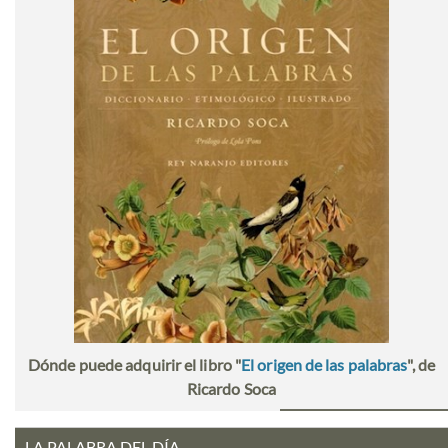
Dónde puede adquirir el libro "
El origen de las palabras
", de
Ricardo Soca
LA PALABRA DEL DÍA