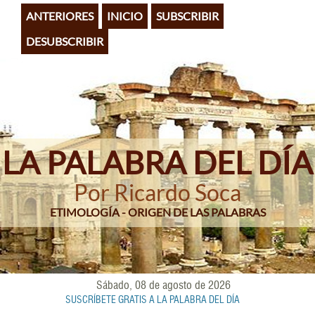
Pasar
ANTERIORES
INICIO
SUBSCRIBIR
al
contenido
DESUBSCRIBIR
principal
LA PALABRA DEL DÍA
Por Ricardo Soca
ETIMOLOGÍA - ORIGEN DE LAS PALABRAS
Sábado, 08 de agosto de 2026
SUSCRÍBETE GRATIS A LA PALABRA DEL DÍA