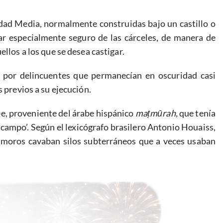
dad Media, normalmente construidas bajo un castillo o
gar especialmente seguro de las cárceles, de manera de
llos a los que se desea castigar.
 por delincuentes que permanecían en oscuridad casi
s previos a su ejecución.
e, proveniente del árabe hispánico
maṭmūrah,
que tenía
 el campo’. Según el lexicógrafo brasilero Antonio Houaiss,
os moros cavaban silos subterráneos que a veces usaban