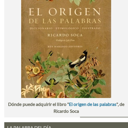
Dónde puede adquirir el libro "
El origen de las palabras
", de
Ricardo Soca
LA PALABRA DEL DÍA