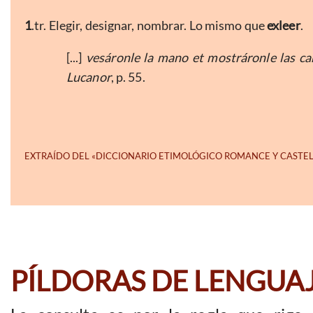
1
.tr. Elegir, designar, nombrar. Lo mismo que
exleer
.
[...]
vesáronle la mano et mostráronle las ca
Lucanor
, p. 55.
PÍLDORAS DE LENGUA