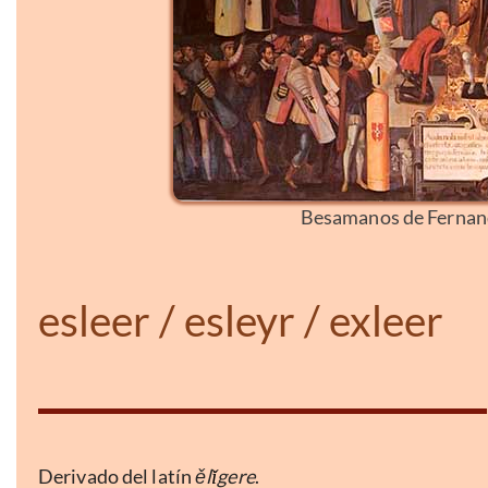
Besamanos de Fernand
esleer / esleyr / exleer
Derivado del latín
ěl
gere
.
ǐ