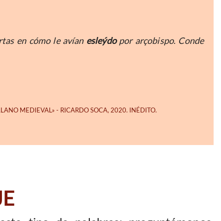
rtas en cómo le avían
esleýdo
por arçobispo
.
Conde
JE