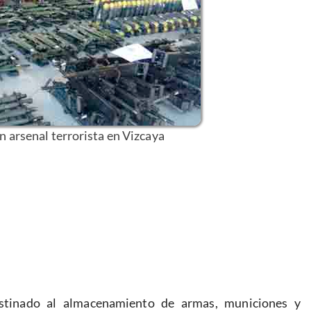
n arsenal terrorista en Vizcaya
stinado al almacenamiento de armas, municiones y