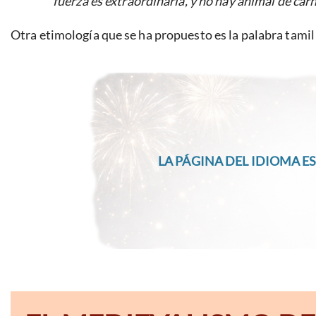
fuerza es extraordinaria, y no hay animal de car
Otra etimología que se ha propuesto es la palabra tami
LA PÁGINA DEL IDIOMA ES