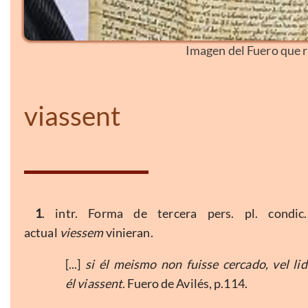
Imagen del Fuero que rig
viassent
1
. intr. Forma de tercera pers. pl. condi
actual
viessem
vinieran.
[...]
si él meismo non fuisse cercado, vel l
él viassent
. Fuero de Avilés, p.114.