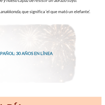
ne y hueso capaz de resistir un abrazo suyo.
l
anakkonda,
que significa ‘el que mató un elefante’.
PAÑOL: 30 AÑOS EN LÍNEA