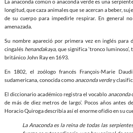
La anaconda común o anaconda verde es una serpiente 
longitud, que caza animales que se acercan a beber, su
de su cuerpo para impedirle respirar. En general no
amenazada.
Su nombre apareció por primera vez en inglés para d
cingalés
henandakaya,
que significa ‘tronco luminoso’, 
británico John Ray en 1693.
En 1802, el zoólogo francés François-Marie Dau
sudamericana, conocida como
anaconda verde
y clasif
El diccionario académico registra el vocablo
anaconda
d
de más de diez metros de largo’. Pocos años antes de 
Horacio Quiroga describía así el enorme ofidio en su c
La
Anaconda
es la reina de todas las serpiente