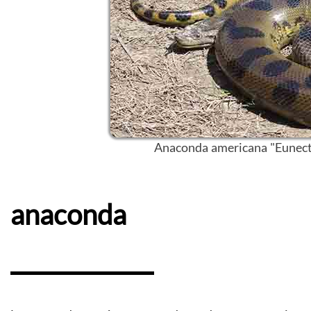
Anaconda americana "Eunecte
anaconda