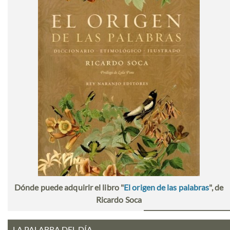
Dónde puede adquirir el libro "
El origen de las palabras
", de
Ricardo Soca
LA PALABRA DEL DÍA