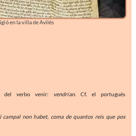
ió en la villa de Avilés
c. del verbo venir:
vendrían
. Cf. el portugués
idi campal non habet, coma de quantos reis que pos