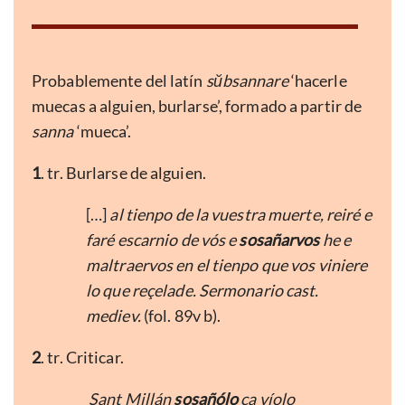
Probablemente del latín
sŭbsannare
‘hacerle
muecas a alguien, burlarse’, formado a partir de
sanna
‘mueca’.
1
. tr. Burlarse de alguien.
[…]
al tienpo de la vuestra muerte, reiré e
faré escarnio de vós e
sosañarvos
he e
maltraervos en el tienpo que vos viniere
lo que reçelade. Sermonario cast.
mediev.
(fol. 89v b).
2
. tr. Criticar.
Sant Millán
sosañólo
ca víolo