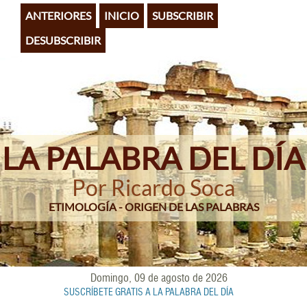
Pasar
ANTERIORES
INICIO
SUBSCRIBIR
al
contenido
DESUBSCRIBIR
principal
LA PALABRA DEL DÍA
Por Ricardo Soca
ETIMOLOGÍA - ORIGEN DE LAS PALABRAS
Domingo, 09 de agosto de 2026
SUSCRÍBETE GRATIS A LA PALABRA DEL DÍA