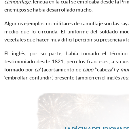
camouflage
, lengua en la cual se empleaba desde la Pr
enemigos se había desarrollado mucho.
Algunos ejemplos no militares de camuflaje son las rayas
medio que lo circunda. El uniforme del soldado m
vegetales que hacen muy difícil percibir su presencia y l
El inglés, por su parte, había tomado el términ
testimoniado desde 1821; pero los franceses, a su ve
formado por
ca’
(acortamiento de
càpo
‘'cabeza’) y
muf
‘embrollar, confundir’, presente también en el inglés
muf