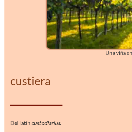
Una viña e
custiera
Del latín
custodiarius
.