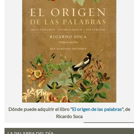
Dónde puede adquirir el libro "
El origen de las palabras
", de
Ricardo Soca
LA PALABRA DEL DÍA