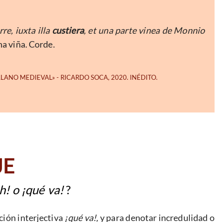
re, iuxta illa
custiera
, et una parte vinea de Monnio
na viña. Corde.
JE
h! o ¡qué va!
?
ción interjectiva
¡qué va!,
y para denotar incredulidad o