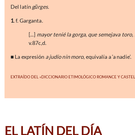
Del latín
gŭrges
.
1
. f. Garganta.
[...]
mayor tenié la gorga, que semejava toro, 
v.87c,d.
■ La expresión
a judío nin moro
, equivalía a ‘a nadie’.
EL LATÍN DEL DÍA