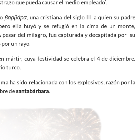
estrago que pueda causar el medio empleado’.
go
βαρβάρα
, una cristiana del siglo III a quien su padre
pero ella huyó y se refugió en la cima de un monte,
pesar del milagro, fue capturada y decapitada por su
 por un rayo.
mártir, cuya festividad se celebra el 4 de diciembre.
io turco.
ima ha sido relacionada con los explosivos, razón por la
mbre de
santabárbara
.