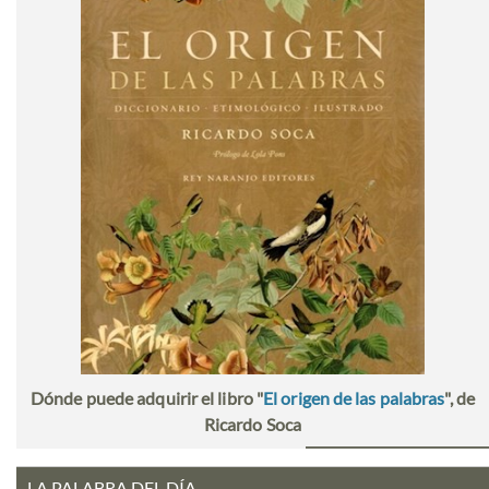
Dónde puede adquirir el libro "
El origen de las palabras
", de
Ricardo Soca
LA PALABRA DEL DÍA