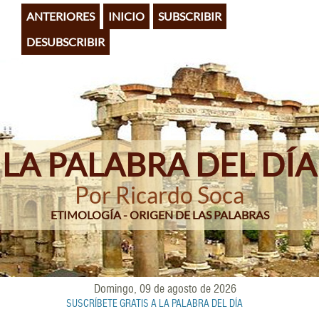
Pasar
ANTERIORES
INICIO
SUBSCRIBIR
al
contenido
DESUBSCRIBIR
principal
LA PALABRA DEL DÍA
Por Ricardo Soca
ETIMOLOGÍA - ORIGEN DE LAS PALABRAS
Domingo, 09 de agosto de 2026
SUSCRÍBETE GRATIS A LA PALABRA DEL DÍA