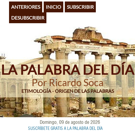
Pasar
ANTERIORES
INICIO
SUBSCRIBIR
al
contenido
DESUBSCRIBIR
principal
LA PALABRA DEL DÍA
Por Ricardo Soca
ETIMOLOGÍA - ORIGEN DE LAS PALABRAS
Domingo, 09 de agosto de 2026
SUSCRÍBETE GRATIS A LA PALABRA DEL DÍA