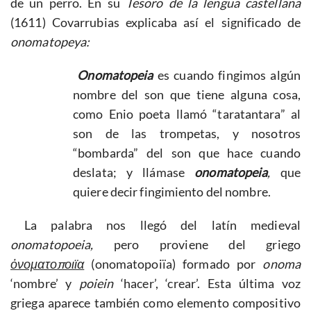
de un perro. En su
Tesoro de la lengua castellana
(1611) Covarrubias explicaba así el significado de
onomatopeya:
Onomatopeia
es cuando fingimos algún
nombre del son que tiene alguna cosa,
como Enio poeta llamó “taratantara” al
son de las trompetas, y nosotros
“bombarda” del son que hace cuando
deslata; y llámase
onomatopeia
,
que
quiere decir fingimiento del nombre.
La palabra nos llegó del latín medieval
onomatopoeia,
pero proviene del griego
ὀνοματοποιϊα
(onomatopoiïa) formado por
onoma
‘nombre’ y
poiein
‘hacer’, ‘crear’. Esta última voz
griega aparece también como elemento compositivo