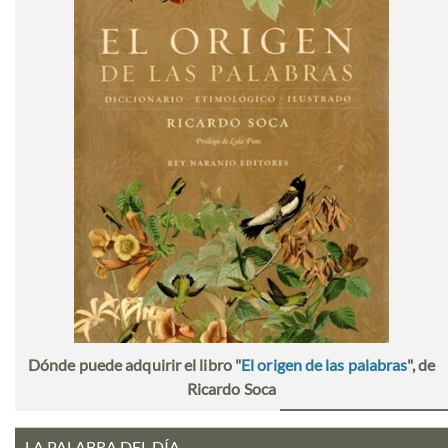
Dónde puede adquirir el libro "
El origen de las palabras
", de
Ricardo Soca
LA PALABRA DEL DÍA