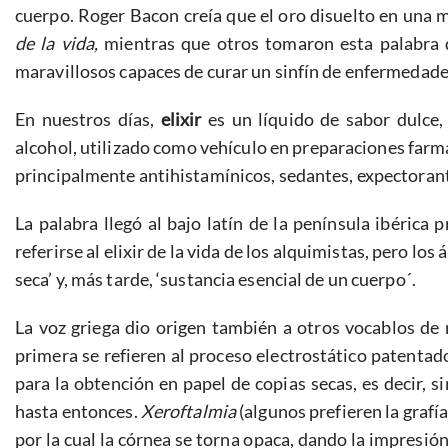
cuerpo. Roger Bacon creía que el oro disuelto en una me
de la vida,
mientras que otros tomaron esta palabra d
maravillosos capaces de curar un sinfín de enfermedade
En nuestros días,
elixir
es un líquido de sabor dulce
alcohol, utilizado como vehículo en preparaciones farm
principalmente antihistamínicos, sedantes, expectorant
La palabra llegó al bajo latín de la península ibérica
referirse al elixir de la vida de los alquimistas, pero lo
seca’ y, más tarde, ‘sustancia esencial de un cuerpo´.
La voz griega dio origen también a otros vocablos de
primera se refieren al proceso electrostático patentad
para la obtención en papel de copias secas, es decir, s
hasta entonces.
Xeroftalmia
(algunos prefieren la grafía
por la cual la córnea se torna opaca, dando la impresión 