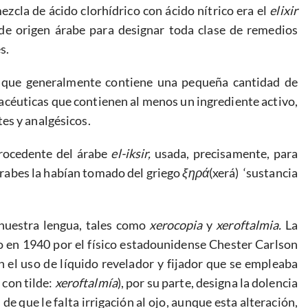
zcla de ácido clorhídrico con ácido nítrico era el
elixir
e origen árabe para designar toda clase de remedios
s.
, que generalmente contiene una pequeña cantidad de
acéuticas que contienen al menos un ingrediente activo,
es y analgésicos.
 procedente del árabe
el-iksir,
usada, precisamente, para
s árabes la habían tomado del griego
ξηρά
(xerá) ‘sustancia
 nuestra lengua, tales como
xerocopia
y
xeroftalmia.
La
o en 1940 por el físico estadounidense Chester Carlson
in el uso de líquido revelador y fijador que se empleaba
 con tilde:
xeroftalmía
), por su parte, designa la dolencia
de que le falta irrigación al ojo, aunque esta alteración,