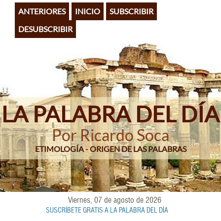
Pasar
ANTERIORES
INICIO
SUBSCRIBIR
al
contenido
DESUBSCRIBIR
principal
LA PALABRA DEL DÍA
Por Ricardo Soca
ETIMOLOGÍA - ORIGEN DE LAS PALABRAS
Viernes, 07 de agosto de 2026
SUSCRÍBETE GRATIS A LA PALABRA DEL DÍA