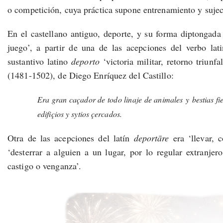
o competición, cuya práctica supone entrenamiento y sujec
En el castellano antiguo, deporte, y su forma diptongad
juego’, a partir de una de las acepciones del verbo la
sustantivo latino
deporto
‘victoria militar, retorno triun
(1481-1502), de Diego Enríquez del Castillo:
Era gran caçador de todo linaje de animales y bestias fi
edifiçios y sytios çercados.
Otra de las acepciones del latín
deportāre
era ‘llevar,
‘desterrar a alguien a un lugar, por lo regular extranjer
castigo o venganza’.