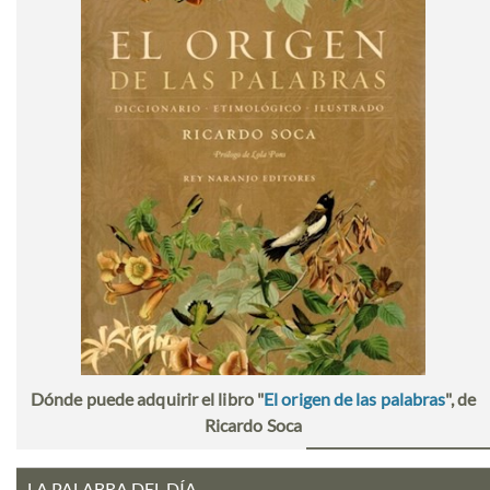
Dónde puede adquirir el libro "
El origen de las palabras
", de
Ricardo Soca
LA PALABRA DEL DÍA