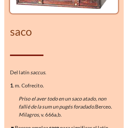
saco
Del latín
saccus
.
1
. m. Cofrecito.
Priso el aver todo en un saco atado, non
fallié de la sum un pugés foradado
.Berceo
.
Milagros
, v. 666a,b.
■ Berceo emplea
saco
para significar el latín