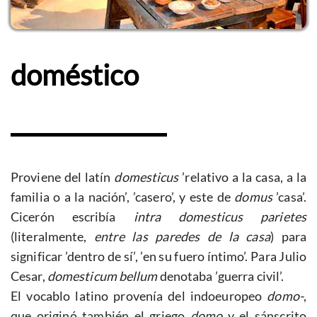
doméstico
Proviene del latín
domesticus
’relativo a la casa, a la
familia o a la nación’, ’casero’, y este de
domus
’casa’.
Cicerón escribía
intra domesticus parietes
(literalmente,
entre las paredes de la casa
) para
significar ’dentro de sí’, ’en su fuero íntimo’. Para Julio
Cesar,
domesticum bellum
denotaba ’guerra civil’.
El vocablo latino provenía del indoeuropeo
domo-
,
que originó también el griego
domo
y el sánscrito