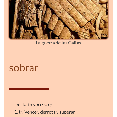
La guerra de las Galias
sobrar
Del latín
supĕrāre
.
1
. tr. Vencer, derrotar, superar.