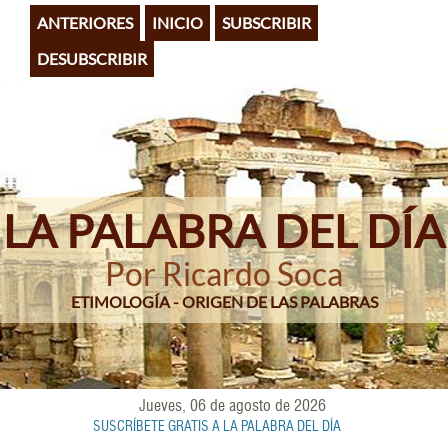
Pasar
ANTERIORES
INICIO
SUBSCRIBIR
al
contenido
DESUBSCRIBIR
principal
LA PALABRA DEL DÍA
Por Ricardo Soca
ETIMOLOGÍA - ORIGEN DE LAS PALABRAS
Jueves, 06 de agosto de 2026
SUSCRÍBETE GRATIS A LA PALABRA DEL DÍA