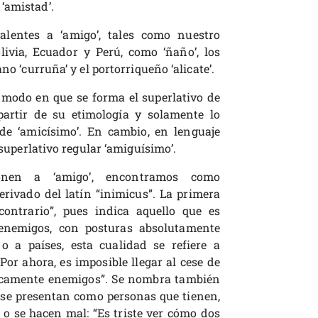
‘amistad’.
lentes a ‘amigo’, tales como nuestro
ivia, Ecuador y Perú, como ‘ñaño’, los
no ‘curruña’ y el portorriqueño ‘alicate’.
 modo en que se forma el superlativo de
artir de su etimología y solamente lo
 de ‘amicísimo’. En cambio, en lenguaje
 superlativo regular ‘amiguísimo’.
nen a ‘amigo’, encontramos como
erivado del latín “inimicus”. La primera
contrario”, pues indica aquello que es
 enemigos, con posturas absolutamente
 o a países, esta cualidad se refiere a
or ahora, es imposible llegar al cese de
ricamente enemigos”. Se nombra también
 se presentan como personas que tienen,
 o se hacen mal: “Es triste ver cómo dos