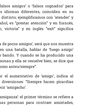
falsos amigos’ o ‘falsos cognados’ para
s idiomas diferentes, coinciden en su
 distinto; ejemplificamos con ‘atender’ y
ñol, es “prestar atención” y en francés,
o, victoria” y en inglés “exit” significa
 de pocos amigos’, será que nos muestra
n una batalla, hablar de ‘fuego amigo’
pio bando. Y cuando se ha producido una
onas y ella se resuelve bien, se dice que
como antes/siempre”.
r el aumentativo de ‘amigo’, indica al
diversiones: “Siempre hacen picardías
cir ‘amigacho’.
‘amiganza’: el primer término se refiere a
nas personas para contraer amistades,