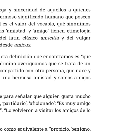
ega y sinceridad de aquellos a quienes
 hermoso significado humano que poseen
l es el valor del vocablo, qué sinónimos
s ‘amistad’ y ‘amigo’ tienen etimología
del latín clásico
amicitia
y del vulgar
a desde
amicus
.
imera definición que encontramos es “que
 término averiguamos que se trata de un
 compartido con otra persona, que nace y
con una hermosa amistad y somos amigos
se para señalar que alguien gusta mucho
, ‘partidario’, ‘aficionado’: “Es muy amigo
”. “Lo volvieron a visitar los amigos de lo
o como equivalente a “propicio, benigno,