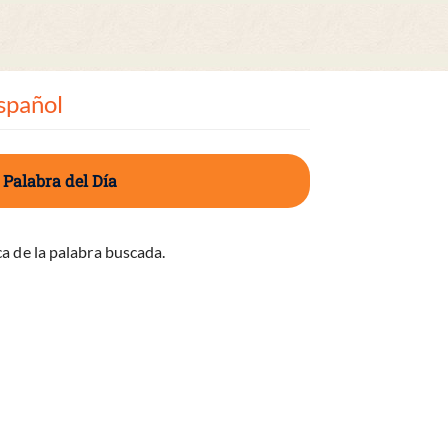
spañol
 Palabra del Día
a de la palabra buscada.