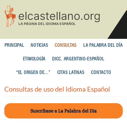
Pasar
al
contenido
principal
PRINCIPAL
NOTICIAS
CONSULTAS
LA PALABRA DEL DÍA
ETIMOLOGÍA
DICC. ARGENTINO-ESPAÑOL
“EL ORIGEN DE...”
CITAS LATINAS
CONTACTO
Consultas de uso del Idioma Español
Suscríbase a La Palabra del Día