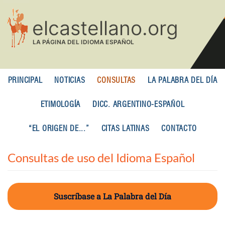
Pasar
al
contenido
principal
PRINCIPAL
NOTICIAS
CONSULTAS
LA PALABRA DEL DÍA
ETIMOLOGÍA
DICC. ARGENTINO-ESPAÑOL
“EL ORIGEN DE...”
CITAS LATINAS
CONTACTO
Consultas de uso del Idioma Español
Suscríbase a La Palabra del Día