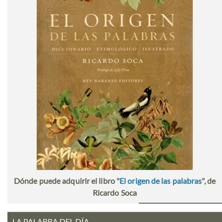
Dónde puede adquirir el libro "
El origen de las palabras
", de
Ricardo Soca
LA PALABRA DEL DÍA