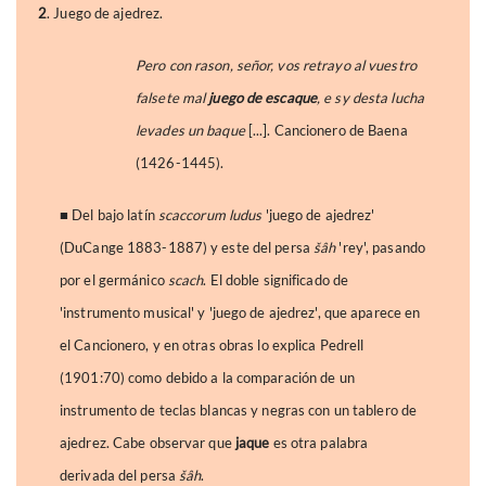
2
. Juego de ajedrez.
Pero con rason, señor, vos retrayo al vuestro
falsete mal
juego de escaque
, e sy desta lucha
levades un baque
[...]. Cancionero de Baena
(1426-1445).
■ Del bajo latín
scaccorum ludus
'juego de ajedrez'
(DuCange 1883-1887) y este del persa
šâh
'rey', pasando
por el germánico
scach
. El doble significado de
'instrumento musical' y 'juego de ajedrez', que aparece en
el Cancionero, y en otras obras lo explica Pedrell
(1901:70) como debido a la comparación de un
instrumento de teclas blancas y negras con un tablero de
ajedrez. Cabe observar que
jaque
es otra palabra
derivada del persa
šâh
.