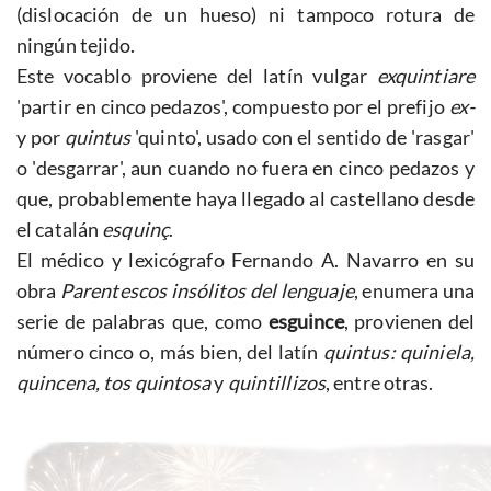
(dislocación de un hueso) ni tampoco rotura de
ningún tejido.
Este vocablo proviene del latín vulgar
exquintiare
'partir en cinco pedazos', compuesto por el prefijo
ex-
y por
quintus
'quinto', usado con el sentido de 'rasgar'
o 'desgarrar', aun cuando no fuera en cinco pedazos y
que, probablemente haya llegado al castellano desde
el catalán
esquinç
.
El médico y lexicógrafo Fernando A. Navarro en su
obra
Parentescos insólitos del lenguaje
, enumera una
serie de palabras que, como
esguince
, provienen del
número cinco o, más bien, del latín
quintus: quiniela,
quincena, tos quintosa
y
quintillizos
, entre otras.